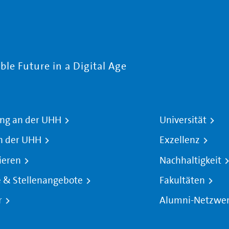
le Future in a Digital Age
ng an der UHH
Universität
n der UHH
Exzellenz
ieren
Nachhaltigkeit
e & Stellenangebote
Fakultäten
r
Alumni-Netzwe