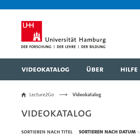
Zu den Filtern
Zur Metanavigation
Zur Hauptnavigation
Zur Suche
Zum Inhalt
Zum Seitenfuss
Videokatalog
Über
Hilfe
Videokatalog
Lecture2Go
Videokatalog
Videokatalog
Sortieren nach Titel
Sortieren nach Datum