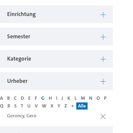
Einrichtung
Semester
Kategorie
Urheber
A
B
C
D
E
F
G
H
I
J
K
L
M
N
O
P
Q
R
S
T
U
V
W
X
Y
Z
+
Alle
Goroncy, Gero