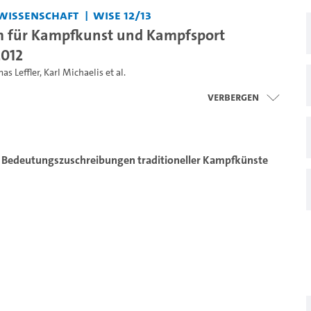
issenschaft
WiSe 12/13
 für Kampfkunst und Kampfsport
012
as Leffler
,
Karl Michaelis
et al.
Verbergen
e Bedeutungszuschreibungen traditioneller Kampfkünste