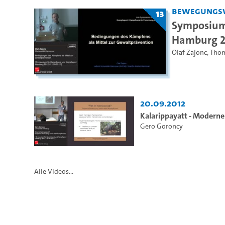
Bewegungsw
13
Symposium
Hamburg 2
Olaf Zajonc
,
Thom
20.09.2012
Kalarippayatt - Modern
Gero Goroncy
Alle Videos...