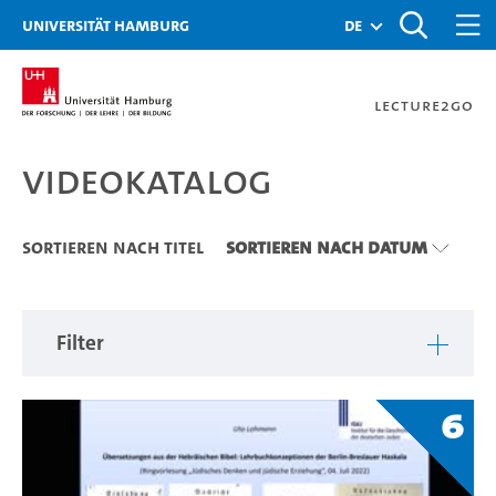
Zu den Filtern
Zur Metanavigation
Zur Hauptnavigation
Zur Suche
Zum Inhalt
Zum Seitenfuss
Universität Hamburg
de
Lecture2Go
Videokatalog
Videokatalog
Sortieren nach Titel
Sortieren nach Datum
Filter
6