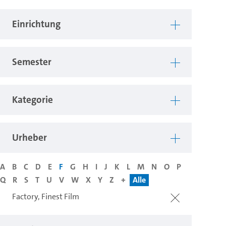
Einrichtung
Semester
Kategorie
Urheber
A
B
C
D
E
F
G
H
I
J
K
L
M
N
O
P
Q
R
S
T
U
V
W
X
Y
Z
+
Alle
Factory, Finest Film