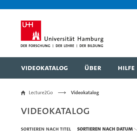
Zu den Filtern
Zur Metanavigation
Zur Hauptnavigation
Zur Suche
Zum Inhalt
Zum Seitenfuss
Videokatalog
Über
Hilfe
Videokatalog
Lecture2Go
Videokatalog
Videokatalog
Sortieren nach Titel
Sortieren nach Datum