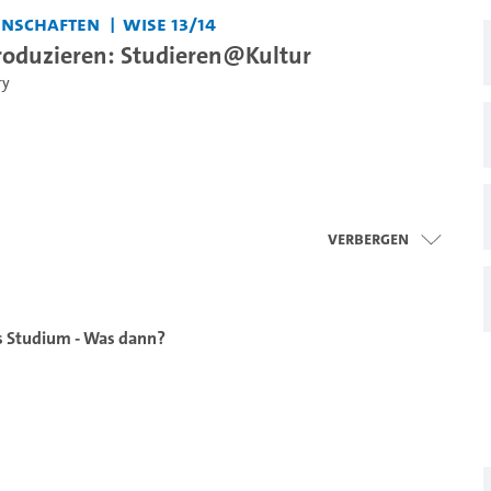
enschaften
WiSe 13/14
roduzieren: Studieren@Kultur
ry
Verbergen
s Studium - Was dann?