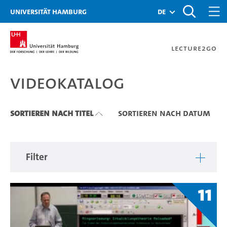
Zu den Filtern
Zur Metanavigation
Zur Hauptnavigation
Zur Suche
Zum Inhalt
Zum Seitenfuss
Universität Hamburg
de
Lecture2Go
Videokatalog
Videokatalog
Sortieren nach Titel
Sortieren nach Datum
Filter
11