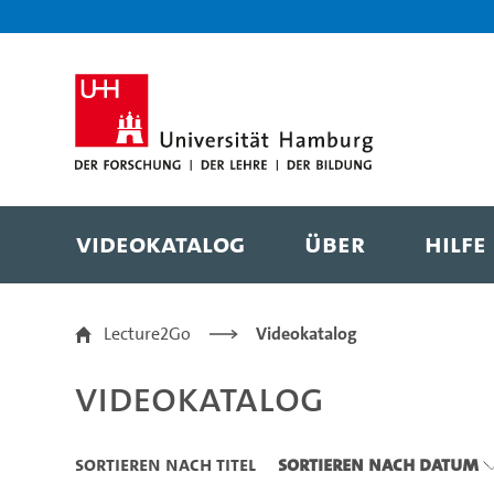
Zu den Filtern
Zur Metanavigation
Zur Hauptnavigation
Zur Suche
Zum Inhalt
Zum Seitenfuss
Videokatalog
Über
Hilfe
Videokatalog
Lecture2Go
Videokatalog
Videokatalog
Sortieren nach Titel
Sortieren nach Datum