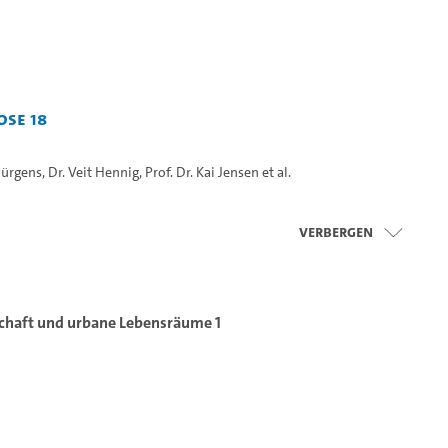
oSe 18
 Jürgens
,
Dr. Veit Hennig
,
Prof. Dr. Kai Jensen
et al.
Verbergen
schaft und urbane Lebensräume 1