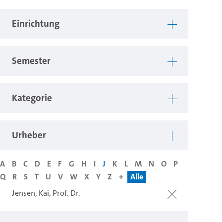
Einrichtung
Semester
Kategorie
Urheber
A
B
C
D
E
F
G
H
I
J
K
L
M
N
O
P
Q
R
S
T
U
V
W
X
Y
Z
+
Alle
Jensen, Kai, Prof. Dr.