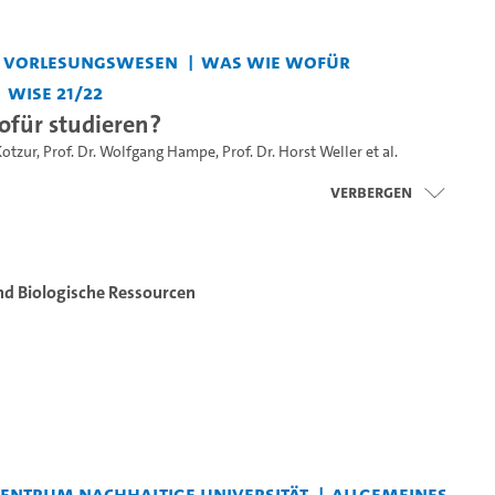
s Vorlesungswesen
Was wie wofür
WiSe 21/22
für studieren?
Kotzur
,
Prof. Dr. Wolfgang Hampe
,
Prof. Dr. Horst Weller
et al.
Verbergen
und Biologische Ressourcen
ntrum Nachhaltige Universität
Allgemeines