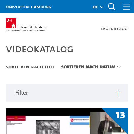
Zu den Filtern
Zur Metanavigation
Zur Hauptnavigation
Zur Suche
Zum Inhalt
Zum Seitenfuss
Universität Hamburg
de
Lecture2Go
Videokatalog
Videokatalog
Sortieren nach Titel
Sortieren nach Datum
Filter
13