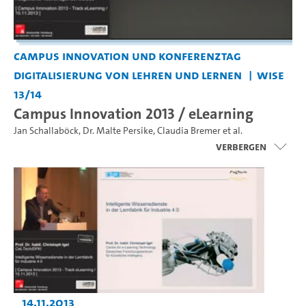
Campus Innovation und Konferenztag
Digitalisierung von Lehren und Lernen
WiSe
13/14
Campus Innovation 2013 / eLearning
Jan Schallaböck
,
Dr. Malte Persike
,
Claudia Bremer
et al.
Verbergen
14.11.2013