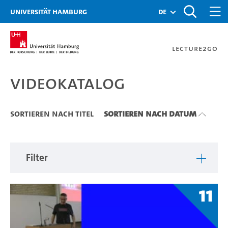
Zu den Filtern
Zur Metanavigation
Zur Hauptnavigation
Zur Suche
Zum Inhalt
Zum Seitenfuss
Universität Hamburg
de
Lecture2Go
Videokatalog
Videokatalog
Sortieren nach Titel
Sortieren nach Datum
Filter
11