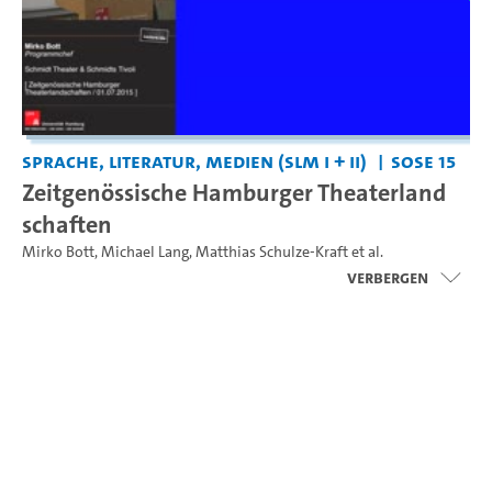
Sprache, Literatur, Medien (SLM I + II)
SoSe 15
Zeitgenössische Hamburger Theaterland
schaften
Mirko Bott
,
Michael Lang
,
Matthias Schulze-Kraft
et al.
Verbergen