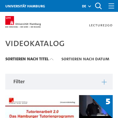
Zu den Filtern
Zur Metanavigation
Zur Hauptnavigation
Zur Suche
Zum Inhalt
Zum Seitenfuss
Universität Hamburg
de
Lecture2Go
Videokatalog
Videokatalog
Sortieren nach Titel
Sortieren nach Datum
Filter
5