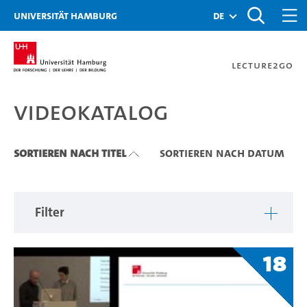
Zu den Filtern
Zur Metanavigation
Zur Hauptnavigation
Zur Suche
Zum Inhalt
Zum Seitenfuss
Universität Hamburg
de
Lecture2Go
Videokatalog
Videokatalog
Sortieren nach Titel
Sortieren nach Datum
Filter
18