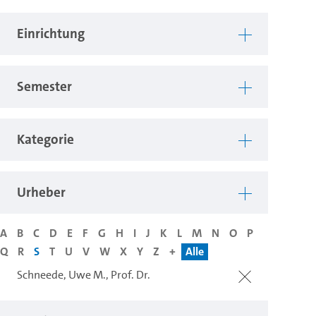
Einrichtung
Semester
Kategorie
Urheber
A
B
C
D
E
F
G
H
I
J
K
L
M
N
O
P
Q
R
S
T
U
V
W
X
Y
Z
+
Alle
Schneede, Uwe M., Prof. Dr.