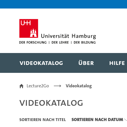
Zu den Filtern
Zur Metanavigation
Zur Hauptnavigation
Zur Suche
Zum Inhalt
Zum Seitenfuss
Videokatalog
Über
Hilfe
Videokatalog
Lecture2Go
Videokatalog
Videokatalog
Sortieren nach Titel
Sortieren nach Datum