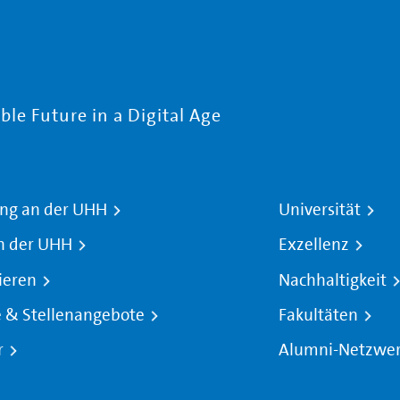
le Future in a Digital Age
ng an der UHH
Universität
n der UHH
Exzellenz
ieren
Nachhaltigkeit
e & Stellenangebote
Fakultäten
r
Alumni-Netzwe