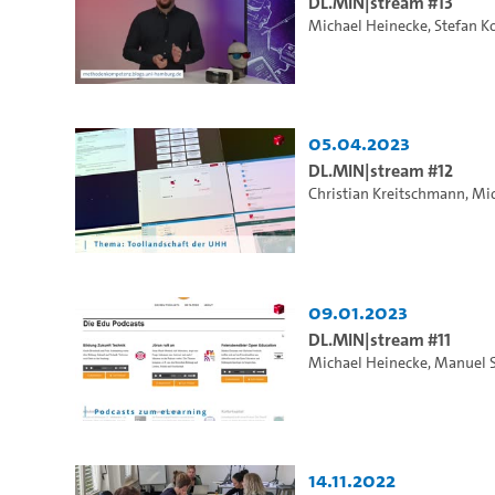
DL.MIN|stream #13
Michael Heinecke
,
Stefan K
05.04.2023
DL.MIN|stream #12
Christian Kreitschmann
,
Mic
09.01.2023
DL.MIN|stream #11
Michael Heinecke
,
Manuel 
14.11.2022