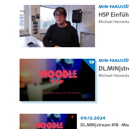
MIN-Fakultä
H5P Einfü
Michael Heineck
MIN-Fakultä
19
DL.MIN|st
Michael Heineck
09.12.2024
DL.MIN|stream #18 - Mo