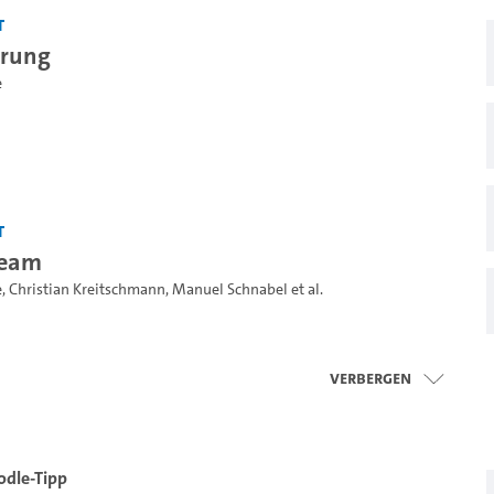
t
hrung
e
t
ream
e
,
Christian Kreitschmann
,
Manuel Schnabel
et al.
Verbergen
odle-Tipp