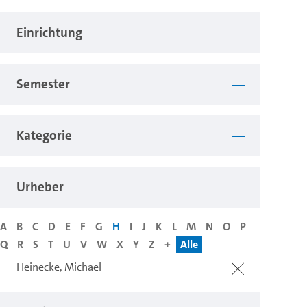
Einrichtung
Semester
Kategorie
Urheber
A
B
C
D
E
F
G
H
I
J
K
L
M
N
O
P
Q
R
S
T
U
V
W
X
Y
Z
+
Alle
Heinecke, Michael