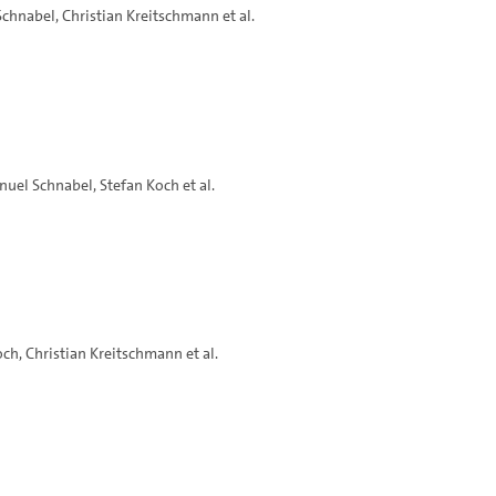
Schnabel
,
Christian Kreitschmann
et al.
nuel Schnabel
,
Stefan Koch
et al.
och
,
Christian Kreitschmann
et al.