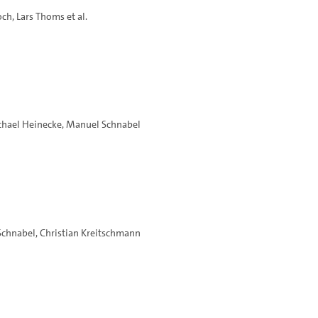
och
,
Lars Thoms
et al.
hael Heinecke
,
Manuel Schnabel
Schnabel
,
Christian Kreitschmann