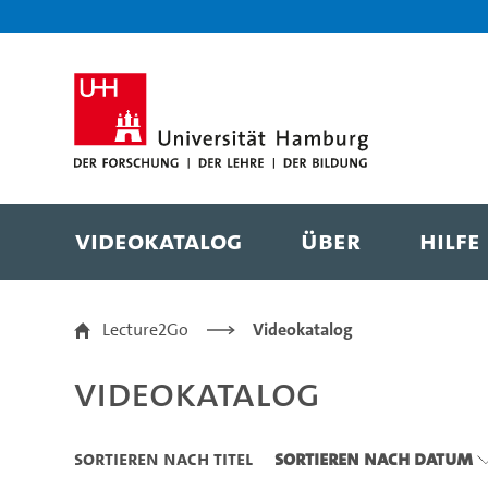
Zu den Filtern
Zur Metanavigation
Zur Hauptnavigation
Zur Suche
Zum Inhalt
Zum Seitenfuss
Videokatalog
Über
Hilfe
Videokatalog
Lecture2Go
Videokatalog
Videokatalog
Sortieren nach Titel
Sortieren nach Datum