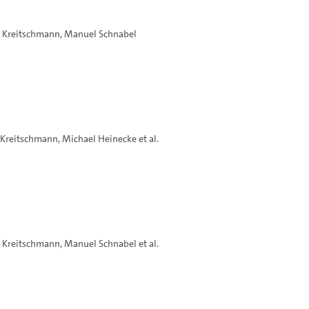
n Kreitschmann
,
Manuel Schnabel
n Kreitschmann
,
Michael Heinecke
et al.
n Kreitschmann
,
Manuel Schnabel
et al.