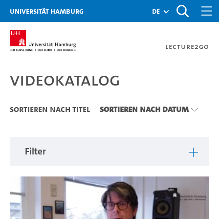
Zu den Filtern
Zur Metanavigation
Zur Hauptnavigation
Zur Suche
Zum Inhalt
Zum Seitenfuss
Universität Hamburg
de
Lecture2Go
Videokatalog
Videokatalog
Sortieren nach Titel
Sortieren nach Datum
Filter