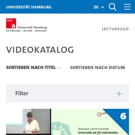
Zu den Filtern
Zur Metanavigation
Zur Hauptnavigation
Zur Suche
Zum Inhalt
Zum Seitenfuss
Universität Hamburg
de
Lecture2Go
Videokatalog
Videokatalog
Sortieren nach Titel
Sortieren nach Datum
Filter
6