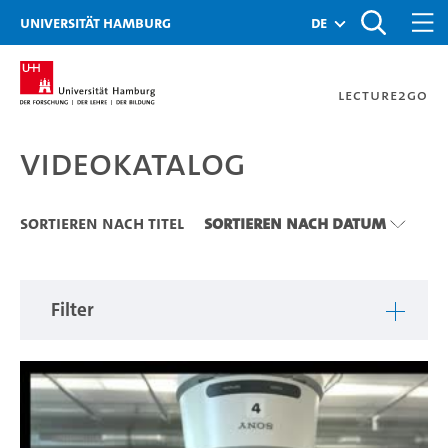
Zu den Filtern
Zur Metanavigation
Zur Hauptnavigation
Zur Suche
Zum Inhalt
Zum Seitenfuss
Universität Hamburg
de
Lecture2Go
Videokatalog
Videokatalog
Sortieren nach Titel
Sortieren nach Datum
Filter