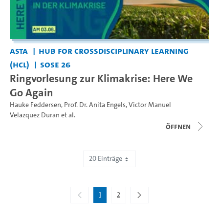
AStA
Hub for Crossdisciplinary Learning
(HCL)
SoSe 26
Ringvorlesung zur Klimakrise: Here We
Go Again
Hauke Feddersen
,
Prof. Dr. Anita Engels
,
Victor Manuel
Velazquez Duran
et al.
Öffnen
20 Einträge
Zeige 1 bis 20 von 40 Einträgen.
1
2