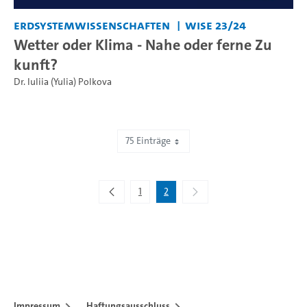
Erdsystemwissenschaften
WiSe 23/24
Wetter oder Klima - Nahe oder ferne Zu
kunft?
Dr. Iuliia (Yulia) Polkova
75 Einträge
Zeige 76 bis 78 von 78 Einträgen.
1
2
Impressum
Haftungsausschluss