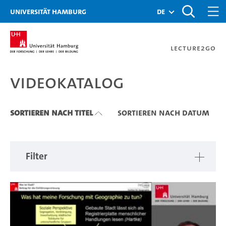
Zu den Filtern
Zur Metanavigation
Zur Hauptnavigation
Zur Suche
Zum Inhalt
Zum Seitenfuss
Universität Hamburg
de
Lecture2Go
Videokatalog
Videokatalog
Sortieren nach Titel
Sortieren nach Datum
Filter