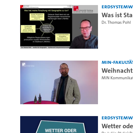
Erdsystemw
Was ist St
Dr. Thomas Pohl
MIN-Fakultä
Weihnacht
MIN Kommunikat
Erdsystemw
Wetter ode