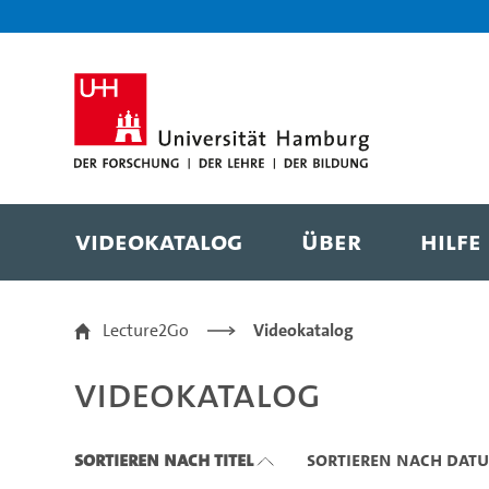
Zu den Filtern
Zur Metanavigation
Zur Hauptnavigation
Zur Suche
Zum Inhalt
Zum Seitenfuss
Videokatalog
Über
Hilfe
Videokatalog
Lecture2Go
Videokatalog
Videokatalog
Sortieren nach Titel
Sortieren nach Dat