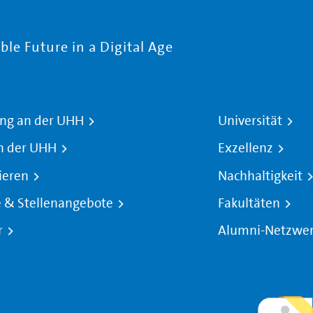
le Future in a Digital Age
ng an der UHH
Universität
n der UHH
Exzellenz
ieren
Nachhaltigkeit
e & Stellenangebote
Fakultäten
r
Alumni-Netzwe