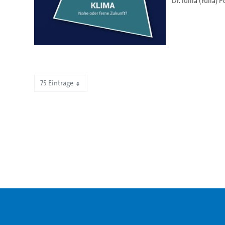
Dr. Iuliia (Yulia) 
75 Einträge
Zeige 76 bis 78 von 78 Einträgen.