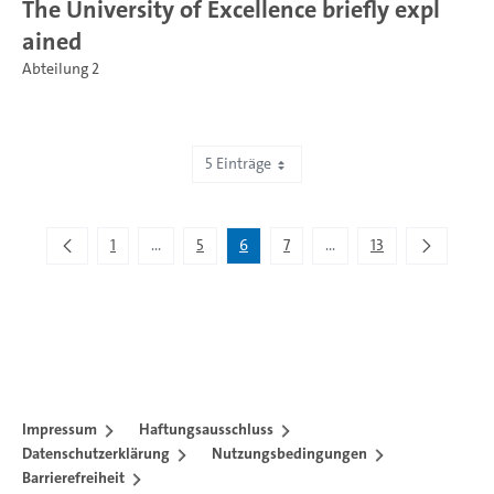
The University of Excellence briefly expl
ained
Abteilung 2
5 Einträge
Zeige 26 bis 30 von 62 Einträgen.
1
...
5
6
7
...
13
Zwischenseiten Navigieren mit TAB-Taste.
Zwischenseiten Navigier
Impressum
Haftungsausschluss
Datenschutzerklärung
Nutzungsbedingungen
Barrierefreiheit