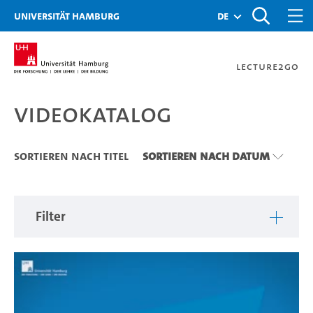
Zu den Filtern
Zur Metanavigation
Zur Hauptnavigation
Zur Suche
Zum Inhalt
Zum Seitenfuss
Universität Hamburg
de
Lecture2Go
Videokatalog
Videokatalog
Sortieren nach Titel
Sortieren nach Datum
Filter