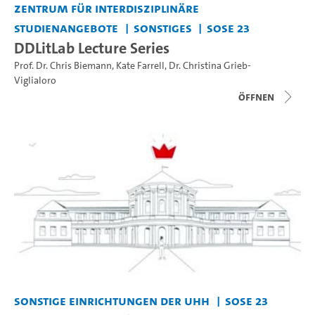
Zentrum für interdisziplinäre
Studienangebote
Sonstiges
SoSe 23
DDLitLab Lecture Series
Prof. Dr. Chris Biemann
,
Kate Farrell
,
Dr. Christina Grieb-
Viglialoro
Öffnen
Sonstige Einrichtungen der UHH
SoSe 23