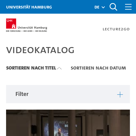
Zu den Filtern
Zur Metanavigation
Zur Hauptnavigation
Zur Suche
Zum Inhalt
Zum Seitenfuss
Universität Hamburg
de
Lecture2Go
Videokatalog
Videokatalog
Sortieren nach Titel
Sortieren nach Datum
Filter