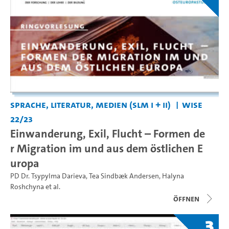
Sprache, Literatur, Medien (SLM I + II)
WiSe
22/23
Einwanderung, Exil, Flucht – Formen de
r Migration im und aus dem östlichen E
uropa
PD Dr. Tsypylma Darieva
,
Tea Sindbæk Andersen
,
Halyna
Roshchyna
et al.
Öffnen
3