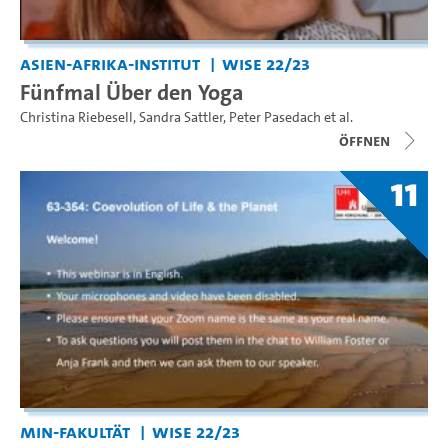
Asien-Afrika-Institut
WiSe 22/23
Fünfmal Über den Yoga
Christina Riebesell
,
Sandra Sattler
,
Peter Pasedach
et al.
Öffnen
11
MIN-Fakultät
WiSe 22/23