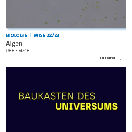
Biologie
WiSe 22/23
Algen
UHH / MZCH
Öffnen