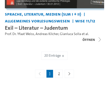
Sprache, Literatur, Medien (SLM I + II)
Allgemeines Vorlesungswesen
WiSe 11/12
Exil – Literatur – Judentum
Prof. Dr. Yfaat Weiss
,
Andreas Kilcher
,
Gianluca Solla
et al.
Öffnen
20 Einträge
Zeige 1 bis 20 von 32 Einträgen.
1
2