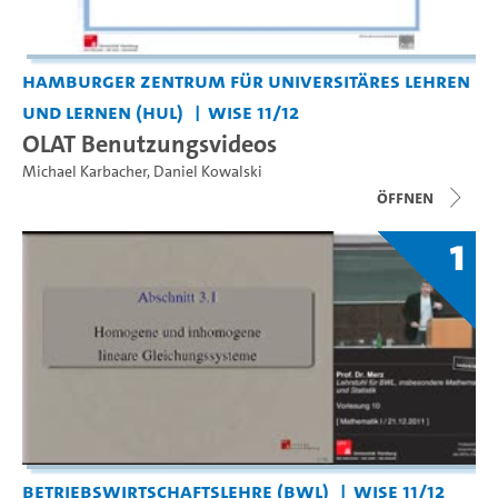
Hamburger Zentrum für Universitäres Lehren
und Lernen (HUL)
WiSe 11/12
OLAT Benutzungsvideos
Michael Karbacher
,
Daniel Kowalski
Öffnen
1
Betriebswirtschaftslehre (BWL)
WiSe 11/12