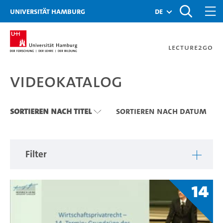
Zu den Filtern
Zur Metanavigation
Zur Hauptnavigation
Zur Suche
Zum Inhalt
Zum Seitenfuss
Universität Hamburg
de
Lecture2Go
Videokatalog
Videokatalog
Sortieren nach Titel
Sortieren nach Datum
Filter
14