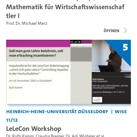
Mathematik für Wirtschaftswissenschaf
tler I
Prof. Dr. Michael Merz
Öffnen
5
Heinrich-Heine-Universität Düsseldorf
WiSe
11/12
LeLeCon Workshop
Dr. Ruth Kamm
,
Claudia Bremer
,
Dr. Adi Winteler
et al.