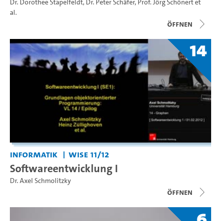
Dr. Dorothee Stapelfeldt
,
Dr. Peter Schäfer
,
Prof. Jörg Schönert
et
al.
Öffnen
14
Informatik
WiSe 11/12
Softwareentwicklung I
Dr. Axel Schmolitzky
Öffnen
6