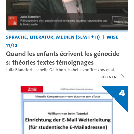
Sprache, Literatur, Medien (SLM I + II)
WiSe
11/12
Quand les enfants écrivent les génocide
s: théories textes témoignages
Julia Blandfort
,
Isabelle Galichon
,
Isabella von Treskow
et al.
Öffnen
4