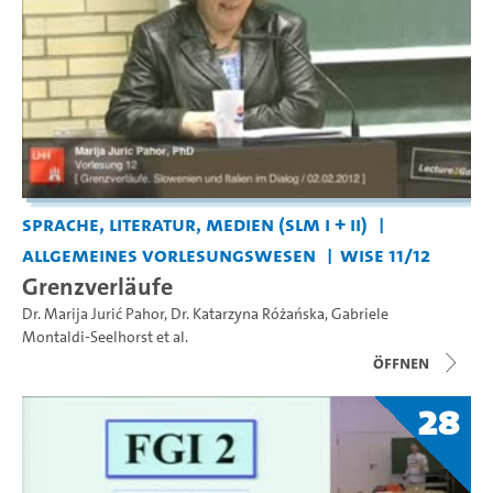
Sprache, Literatur, Medien (SLM I + II)
Allgemeines Vorlesungswesen
WiSe 11/12
Grenzverläufe
Dr. Marija Jurić Pahor
,
Dr. Katarzyna Różańska
,
Gabriele
Montaldi-Seelhorst
et al.
Öffnen
28