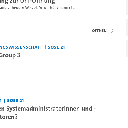
ng zur Uni-Öffnung
randt
,
Theodor Wetzel
,
Artur Brückmann
et al.
Öffnen
hungswissenschaft
SoSe 21
Group 3
t
SoSe 21
n Systemadministratorinnen und -
toren?