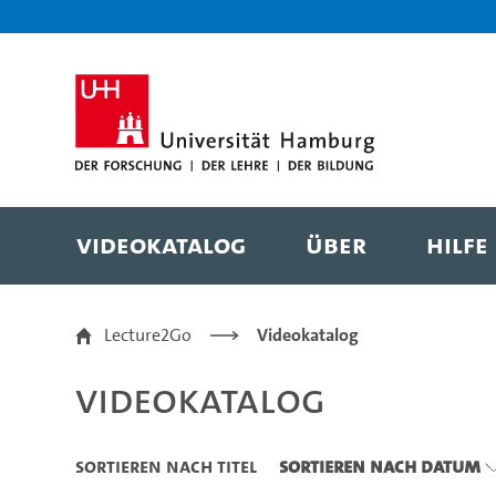
Zu den Filtern
Zur Metanavigation
Zur Hauptnavigation
Zur Suche
Zum Inhalt
Zum Seitenfuss
Videokatalog
Über
Hilfe
Videokatalog
Lecture2Go
Videokatalog
Videokatalog
Sortieren nach Titel
Sortieren nach Datum