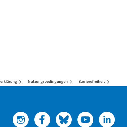
ren mit TAB-Taste.
erklärung
Nutzungsbedingungen
Barrierefreiheit