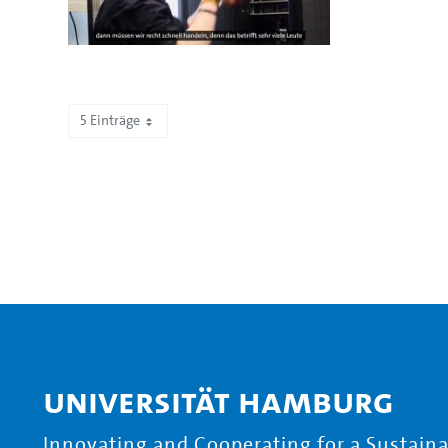
5 Einträge
Zeige 1 bis 5 von 101 Einträgen.
Universität Hamburg
Innovating and Cooperating for a Sustainab