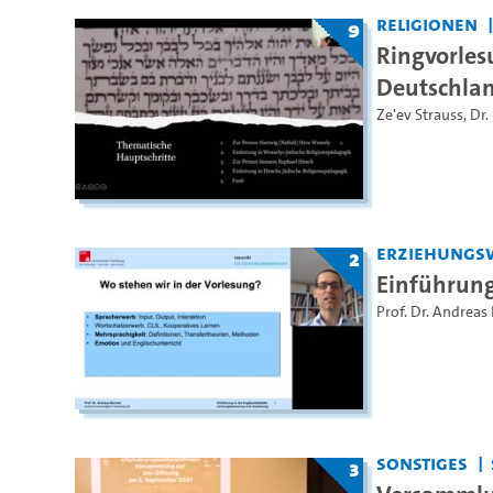
Religionen
9
Ringvorles
Deutschla
Ze'ev Strauss
,
Dr.
Erziehungs
2
Einführung
Prof. Dr. Andreas
Sonstiges
3