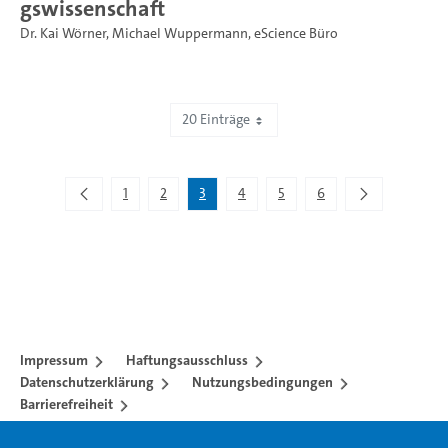
gswissenschaft
Dr. Kai Wörner
,
Michael Wuppermann
,
eScience Büro
20 Einträge
Zeige 41 bis 60 von 101 Einträgen.
1
2
3
4
5
6
Impressum
Haftungsausschluss
Datenschutzerklärung
Nutzungsbedingungen
Barrierefreiheit