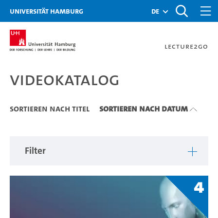
Zu den Filtern
Zur Metanavigation
Zur Hauptnavigation
Zur Suche
Zum Inhalt
Zum Seitenfuss
Universität Hamburg
de
Lecture2Go
Videokatalog
Videokatalog
Sortieren nach Titel
Sortieren nach Datum
Filter
4