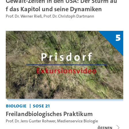
Gewalt-Zeiten in den USA: Der Sturm au
f das Kapitol und seine Dynamiken
Prof. Dr. Werner Rieß
,
Prof. Dr. Christoph Dartmann
5
Biologie
SoSe 21
Freilandbiologisches Praktikum
Prof. Dr. Jens Gunter Rohwer
,
Medienservice Biologie
Öffnen