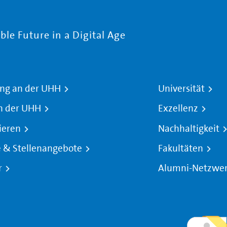
le Future in a Digital Age
ng an der UHH
Universität
n der UHH
Exzellenz
ieren
Nachhaltigkeit
e & Stellenangebote
Fakultäten
r
Alumni-Netzwe