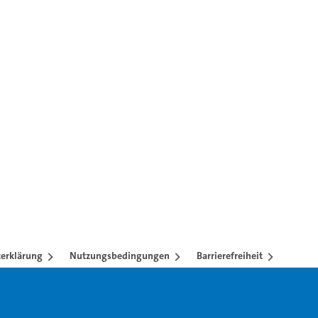
ren mit TAB-Taste.
erklärung
Nutzungsbedingungen
Barrierefreiheit