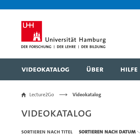
Zu den Filtern
Zur Metanavigation
Zur Hauptnavigation
Zur Suche
Zum Inhalt
Zum Seitenfuss
Videokatalog
Über
Hilfe
Videokatalog
Lecture2Go
Videokatalog
Videokatalog
Sortieren nach Titel
Sortieren nach Datum