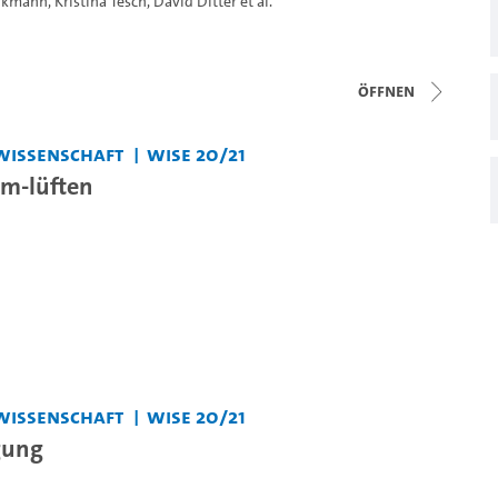
erkmann
,
Kristina Tesch
,
David Ditter
et al.
Öffnen
wissenschaft
WiSe 20/21
m-lüften
wissenschaft
WiSe 20/21
gung