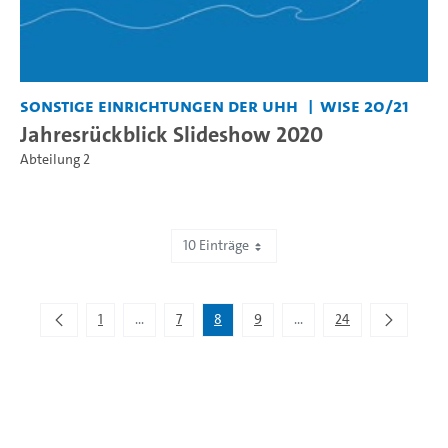
Sonstige Einrichtungen der UHH
WiSe 20/21
Jahresrückblick Slideshow 2020
Abteilung 2
10 Einträge
Zeige 71 bis 80 von 234 Einträgen.
1
...
7
8
9
...
24
Zwischenseiten Navigieren mit TAB-Taste.
Zwischenseiten Navigier