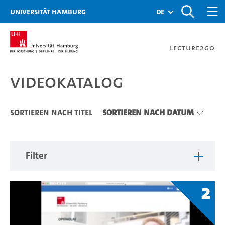
Zu den Filtern
Zur Metanavigation
Zur Hauptnavigation
Zur Suche
Zum Inhalt
Zum Seitenfuss
Universität Hamburg
de
Lecture2Go
Videokatalog
Videokatalog
Sortieren nach Titel
Sortieren nach Datum
Filter
2