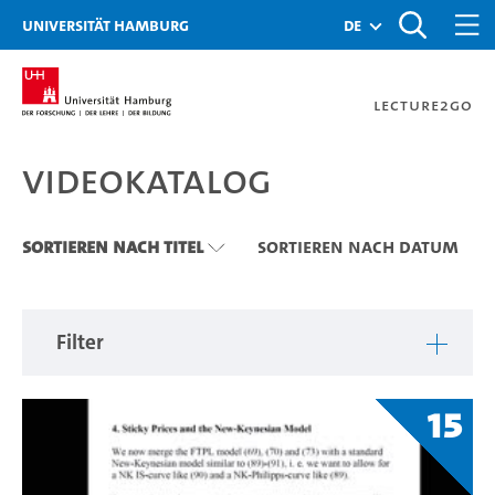
Zu den Filtern
Zur Metanavigation
Zur Hauptnavigation
Zur Suche
Zum Inhalt
Zum Seitenfuss
Universität Hamburg
de
Lecture2Go
Videokatalog
Videokatalog
Sortieren nach Titel
Sortieren nach Datum
Filter
15