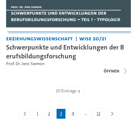
Erziehungswissenschaft
WiSe 20/21
Schwerpunkte und Entwicklungen der B
erufsbildungsforschung
Prof. Dr. Jens Siemon
Öffnen
20 Einträge
Zeige 41 bis 60 von 234 Einträgen.
1
2
3
4
...
12
Zwischenseiten Navigieren 