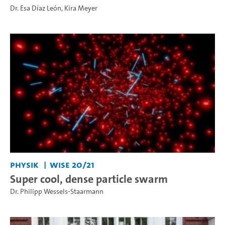
Dr. Esa Díaz León
,
Kira Meyer
Physik
WiSe 20/21
Super cool, dense particle swarm
Dr. Philipp Wessels-Staarmann