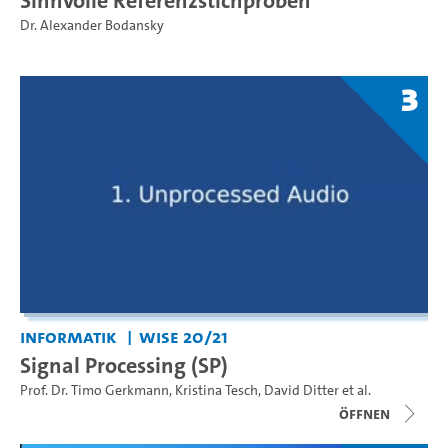
Dr. Alexander Bodansky
3
Informatik
WiSe 20/21
Signal Processing (SP)
Prof. Dr. Timo Gerkmann
,
Kristina Tesch
,
David Ditter
et al.
Öffnen