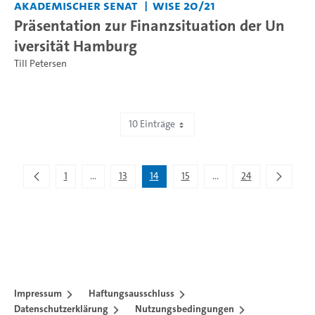
Akademischer Senat
WiSe 20/21
Präsentation zur Finanzsituation der Un
iversität Hamburg
Till Petersen
10 Einträge
Zeige 131 bis 140 von 234 Einträgen.
1
...
13
14
15
...
24
Zwischenseiten Navigieren mit TAB-Taste.
Zwischenseiten Navigie
Impressum
Haftungsausschluss
Datenschutzerklärung
Nutzungsbedingungen