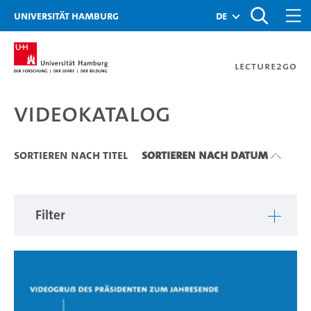
Zu den Filtern
Zur Metanavigation
Zur Hauptnavigation
Zur Suche
Zum Inhalt
Zum Seitenfuss
Universität Hamburg
de
Lecture2Go
Videokatalog
Videokatalog
Sortieren nach Titel
Sortieren nach Datum
Filter