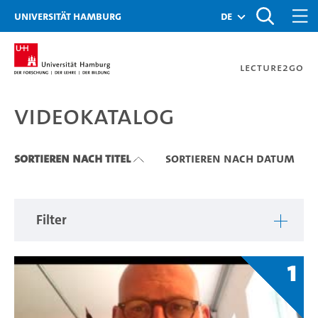
Zu den Filtern
Zur Metanavigation
Zur Hauptnavigation
Zur Suche
Zum Inhalt
Zum Seitenfuss
Universität Hamburg
de
Lecture2Go
Videokatalog
Videokatalog
Sortieren nach Titel
Sortieren nach Datum
Filter
1