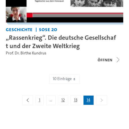
Geschichte
SoSe 20
„Rassenkrieg“. Die deutsche Gesellschaf
t und der Zweite Weltkrieg
Prof. Dr. Birthe Kundrus
Öffnen
10 Einträge
Zeige 131 bis 134 von 134 Einträgen.
1
...
12
13
14
Zwischenseiten Navigieren mit TAB-Taste.