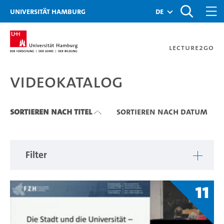
Zu den Filtern
Zur Metanavigation
Zur Hauptnavigation
Zur Suche
Zum Inhalt
Zum Seitenfuss
Universität Hamburg
de
Lecture2Go
Videokatalog
Videokatalog
Sortieren nach Titel
Sortieren nach Datum
Filter
11