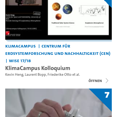
KlimaCampus
Centrum für
Erdsystemforschung und Nachhaltigkeit (CEN)
WiSe 17/18
KlimaCampus Kolloquium
Kevin Heng
,
Laurent Bopp
,
Friederike Otto
et al.
Öffnen
7