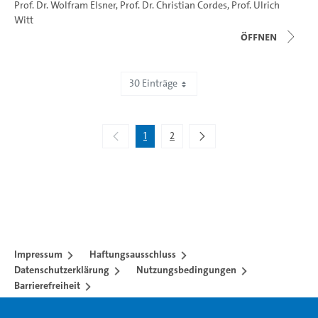
Prof. Dr. Wolfram Elsner
,
Prof. Dr. Christian Cordes
,
Prof. Ulrich
Witt
Öffnen
30 Einträge
Zeige 1 bis 30 von 40 Einträgen.
1
2
Impressum
Haftungsausschluss
Datenschutzerklärung
Nutzungsbedingungen
Barrierefreiheit