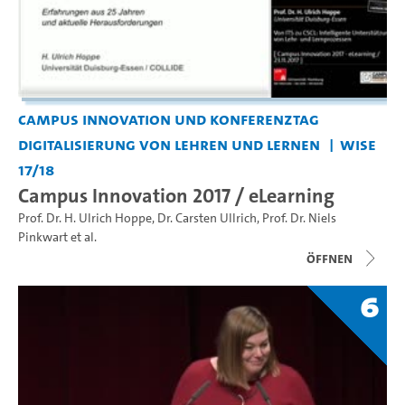
Campus Innovation und Konferenztag
Digitalisierung von Lehren und Lernen
WiSe
17/18
Campus Innovation 2017 / eLearning
Prof. Dr. H. Ulrich Hoppe
,
Dr. Carsten Ullrich
,
Prof. Dr. Niels
Pinkwart
et al.
Öffnen
6