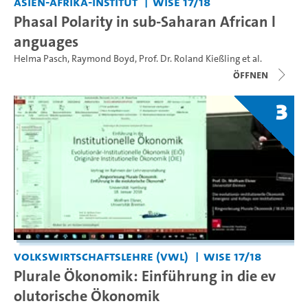
Asien-Afrika-Institut
WiSe 17/18
Phasal Polarity in sub-Saharan African l
anguages
Helma Pasch
,
Raymond Boyd
,
Prof. Dr. Roland Kießling
et al.
Öffnen
3
Volkswirtschaftslehre (VWL)
WiSe 17/18
Plurale Ökonomik: Einführung in die ev
olutorische Ökonomik