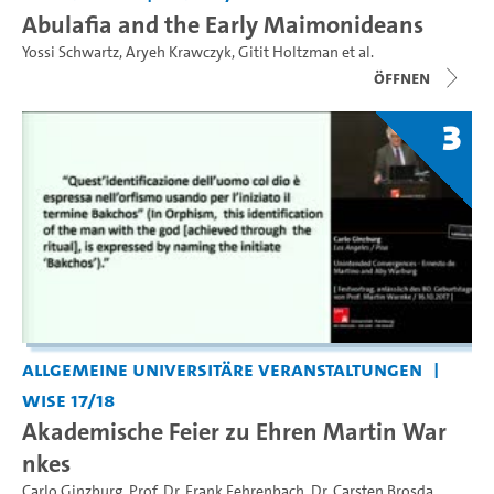
Abulafia and the Early Maimonideans
Yossi Schwartz
,
Aryeh Krawczyk
,
Gitit Holtzman
et al.
Öffnen
3
Allgemeine universitäre Veranstaltungen
WiSe 17/18
Akademische Feier zu Ehren Martin War
nkes
Carlo Ginzburg
,
Prof. Dr. Frank Fehrenbach
,
Dr. Carsten Brosda