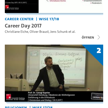
Career Center
WiSe 17/18
Career Day 2017
Christiane Eiche
,
Oliver Braust
,
Jens Schunk
et al.
Öffnen
2
Religionen
WiSe 17/18