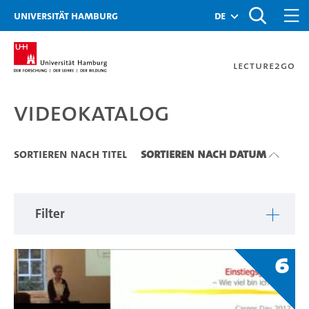
Zu den Filtern
Zur Metanavigation
Zur Hauptnavigation
Zur Suche
Zum Inhalt
Zum Seitenfuss
Universität Hamburg
de
Lecture2Go
Videokatalog
Videokatalog
Sortieren nach Titel
Sortieren nach Datum
Filter
6