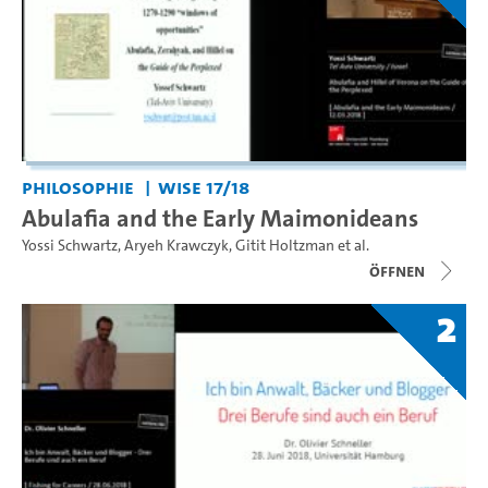
Philosophie
WiSe 17/18
Abulafia and the Early Maimonideans
Yossi Schwartz
,
Aryeh Krawczyk
,
Gitit Holtzman
et al.
Öffnen
2