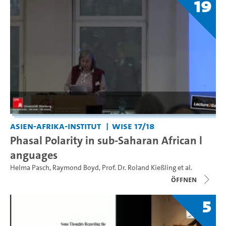
19
Asien-Afrika-Institut
WiSe 17/18
Phasal Polarity in sub-Saharan African l
anguages
Helma Pasch
,
Raymond Boyd
,
Prof. Dr. Roland Kießling
et al.
Öffnen
5