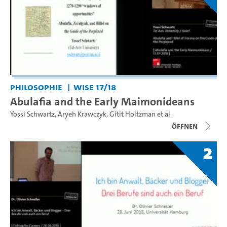
Philosophie
WiSe 17/18
Abulafia and the Early Maimonideans
Yossi Schwartz
,
Aryeh Krawczyk
,
Gitit Holtzman
et al.
Öffnen
2