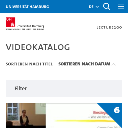
Zu den Filtern
Zur Metanavigation
Zur Hauptnavigation
Zur Suche
Zum Inhalt
Zum Seitenfuss
Universität Hamburg
de
Lecture2Go
Videokatalog
Videokatalog
Sortieren nach Titel
Sortieren nach Datum
Filter
6