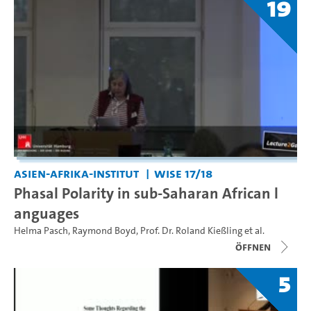
19
Asien-Afrika-Institut
WiSe 17/18
Phasal Polarity in sub-Saharan African l
anguages
Helma Pasch
,
Raymond Boyd
,
Prof. Dr. Roland Kießling
et al.
Öffnen
5