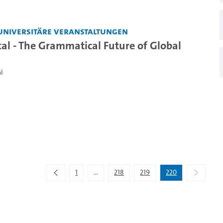
universitäre Veranstaltungen
tal - The Grammatical Future of Global
l
1
...
218
219
220
Zwischenseiten Navigieren mit TAB-Taste.