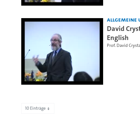
Allgemeine 
David Crys
English
Prof. David Crysta
10 Einträge
Zeige 2.191 bis 2.193 von 2.193 Einträgen.