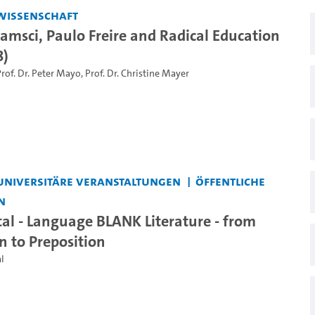
wissenschaft
amsci, Paulo Freire and Radical Education
8)
rof. Dr. Peter Mayo
,
Prof. Dr. Christine Mayer
universitäre Veranstaltungen
Öffentliche
n
tal - Language BLANK Literature - from
n to Preposition
l