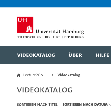
Zu den Filtern
Zur Metanavigation
Zur Hauptnavigation
Zur Suche
Zum Inhalt
Zum Seitenfuss
Videokatalog
Über
Hilfe
Videokatalog
Lecture2Go
Videokatalog
Videokatalog
Sortieren nach Titel
Sortieren nach Datum