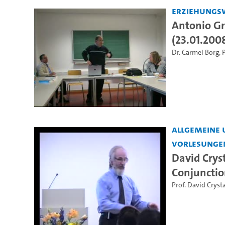
Erziehungs
Antonio Gr
(23.01.200
Dr. Carmel Borg
,
P
Allgemeine 
Vorlesunge
David Crys
Conjunctio
Prof. David Crysta