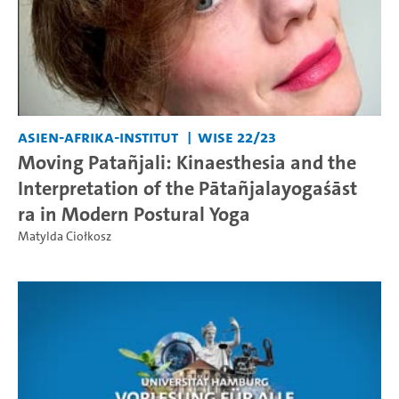
Asien-Afrika-Institut
WiSe 22/23
Moving Patañjali: Kinaesthesia and the
Interpretation of the Pātañjalayogaśāst
ra in Modern Postural Yoga
Matylda Ciołkosz