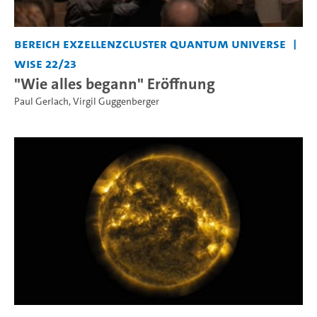
Bereich Exzellenzcluster Quantum Universe
WiSe 22/23
"Wie alles begann" Eröffnung
Paul Gerlach
,
Virgil Guggenberger