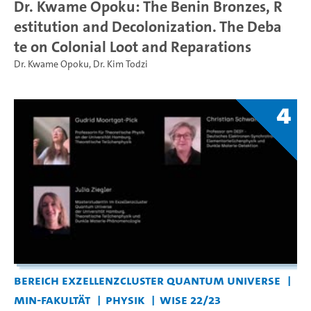
Dr. Kwame Opoku: The Benin Bronzes, R
estitution and Decolonization. The Deba
te on Colonial Loot and Reparations
Dr. Kwame Opoku
,
Dr. Kim Todzi
4
Bereich Exzellenzcluster Quantum Universe
MIN-Fakultät
Physik
WiSe 22/23