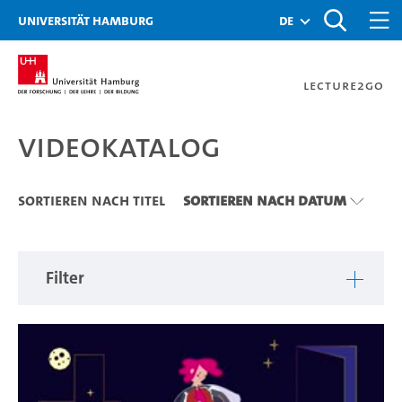
Zu den Filtern
Zur Metanavigation
Zur Hauptnavigation
Zur Suche
Zum Inhalt
Zum Seitenfuss
Universität Hamburg
de
Lecture2Go
Videokatalog
Videokatalog
Sortieren nach Titel
Sortieren nach Datum
Filter