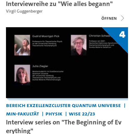
Interviewreihe zu "Wie alles begann"
Virgil Guggenberger
Öffnen
4
Bereich Exzellenzcluster Quantum Universe
MIN-Fakultät
Physik
WiSe 22/23
Interview series on "The Beginning of Ev
erything"