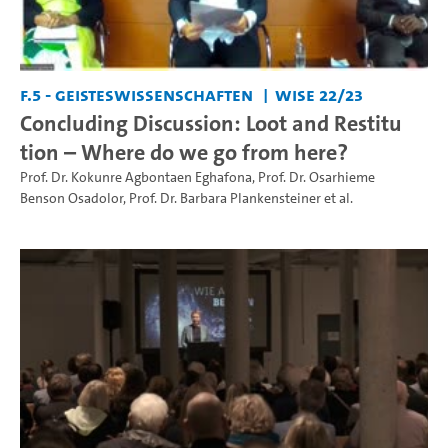
F.5 - Geisteswissenschaften
WiSe 22/23
Concluding Discussion: Loot and Restitu
tion – Where do we go from here?
Prof. Dr. Kokunre Agbontaen Eghafona
,
Prof. Dr. Osarhieme
Benson Osadolor
,
Prof. Dr. Barbara Plankensteiner
et al.