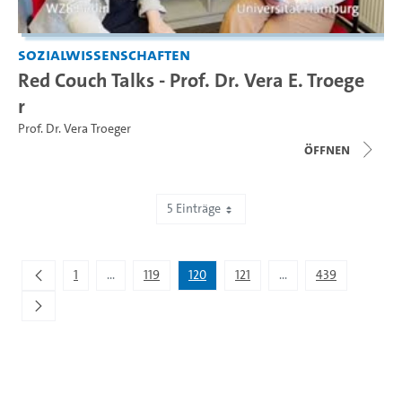
Sozialwissenschaften
Red Couch Talks - Prof. Dr. Vera E. Troege
r
Prof. Dr. Vera Troeger
Öffnen
5 Einträge
Zeige 596 bis 600 von 2.193 Einträgen.
1
...
119
120
121
...
439
Zwischenseiten Navigieren mit TAB-Taste.
Zwischenseiten Navigi