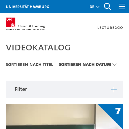
Zu den Filtern
Zur Metanavigation
Zur Hauptnavigation
Zur Suche
Zum Inhalt
Zum Seitenfuss
Universität Hamburg
de
Lecture2Go
Videokatalog
Videokatalog
Sortieren nach Titel
Sortieren nach Datum
Filter
7