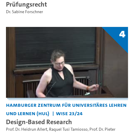
Prüfungsrecht
Dr. Sabine Forschner
4
Hamburger Zentrum für Universitäres Lehren
und Lernen (HUL)
WiSe 23/24
Design-Based Research
Prof. Dr. Heidrun Allert
,
Raquel Tusi Tamiosso
,
Prof. Dr. Pieter