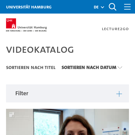
Zu den Filtern
Zur Metanavigation
Zur Hauptnavigation
Zur Suche
Zum Inhalt
Zum Seitenfuss
Universität Hamburg
de
Lecture2Go
Videokatalog
Videokatalog
Sortieren nach Titel
Sortieren nach Datum
Filter