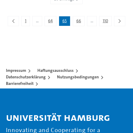
Zeige 1.281 bis 1.300 von 2.195 Einträgen.
1
...
64
65
66
...
110
Zwischenseiten Navigieren mit TAB-Taste.
Zwischenseiten Navigie
Impressum
Haftungsausschluss
Datenschutzerklärung
Nutzungsbedingungen
Barrierefreiheit
Universität Hamburg
Innovating and Cooperating for a