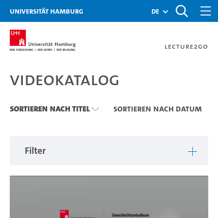
Zu den Filtern
Zur Metanavigation
Zur Hauptnavigation
Zur Suche
Zum Inhalt
Zum Seitenfuss
Universität Hamburg
de
Lecture2Go
Videokatalog
Videokatalog
Sortieren nach Titel
Sortieren nach Datum
Filter