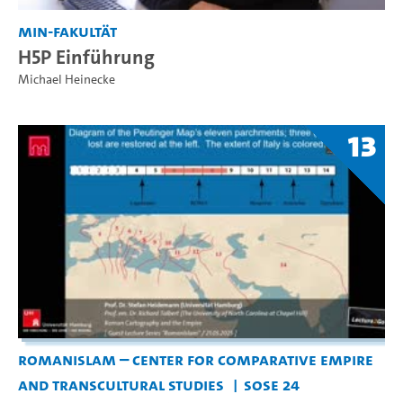
MIN-Fakultät
H5P Einführung
Michael Heinecke
13
RomanIslam – Center for Comparative Empire
and Transcultural Studies
SoSe 24