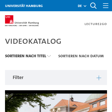
Zu den Filtern
Zur Metanavigation
Zur Hauptnavigation
Zur Suche
Zum Inhalt
Zum Seitenfuss
Universität Hamburg
de
Lecture2Go
Videokatalog
Videokatalog
Sortieren nach Titel
Sortieren nach Datum
Filter