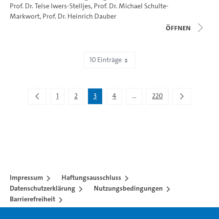
Prof. Dr. Telse Iwers-Stelljes
,
Prof. Dr. Michael Schulte-
Markwort
,
Prof. Dr. Heinrich Dauber
Öffnen
10 Einträge
Zeige 21 bis 30 von 2.195 Einträgen.
1
2
3
4
...
220
Zwischenseiten Navigieren m
Impressum
Haftungsausschluss
Datenschutzerklärung
Nutzungsbedingungen
Barrierefreiheit