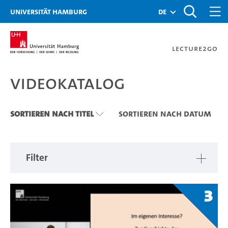
Zu den Filtern
Zur Metanavigation
Zur Hauptnavigation
Zur Suche
Zum Inhalt
Zum Seitenfuss
Universität Hamburg
de
Lecture2Go
Videokatalog
Videokatalog
Sortieren nach Titel
Sortieren nach Datum
Filter
3