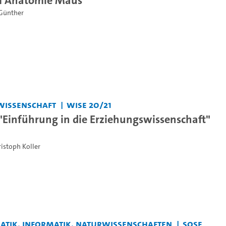
Günther
wissenschaft
WiSe 20/21
"Einführung in die Erziehungswissenschaft"
ristoph Koller
matik, Informatik, Naturwissenschaften
SoSe