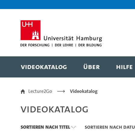
Zu den Filtern
Zur Metanavigation
Zur Hauptnavigation
Zur Suche
Zum Inhalt
Zum Seitenfuss
Videokatalog
Über
Hilfe
Videokatalog
Lecture2Go
Videokatalog
Videokatalog
Sortieren nach Titel
Sortieren nach Dat