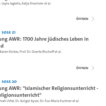
. Leyla Jagiella
,
Katja Drechsler
et al.
Öffnen
SoSe 21
ung AWR: 1700 Jahre jüdisches Leben in
nd
 Karen Körber
,
Prof. Dr. Doerte Bischoff
et al.
Öffnen
SoSe 20
ung AWR: "Islamischer Religionsunterricht -
eligionsunterricht"
imah Ulfat
,
Dr. Asligül Aysel
,
Dr. Eva-Maria Euchner
et al.