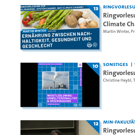
Ringvorles
13
Ringvorles
Climate Ch
Martin Winter
,
Pr
Sonstiges
10
Ringvorlesu
Christine Heybl
,
T
MIN-Fakultä
12
Ringvorles