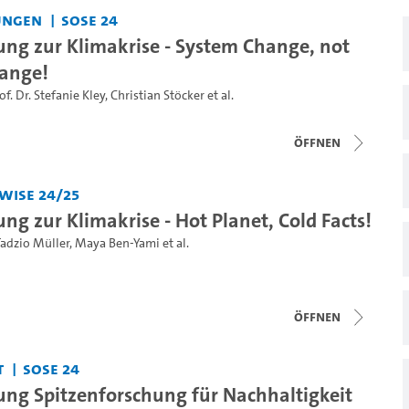
ungen
SoSe 24
ung zur Klimakrise - System Change, not
ange!
of. Dr. Stefanie Kley
,
Christian Stöcker
et al.
Öffnen
WiSe 24/25
ng zur Klimakrise - Hot Planet, Cold Facts!
adzio Müller
,
Maya Ben-Yami
et al.
Öffnen
t
SoSe 24
ung Spitzenforschung für Nachhaltigkeit