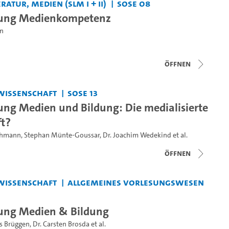
ratur, Medien (SLM I + II)
SoSe 08
sung Medienkompetenz
en
Öffnen
wissenschaft
SoSe 13
ung Medien und Bildung: Die medialisierte
ft?
Lohmann
,
Stephan Münte-Goussar
,
Dr. Joachim Wedekind
et al.
Öffnen
wissenschaft
Allgemeines Vorlesungswesen
sung Medien & Bildung
s Brüggen
,
Dr. Carsten Brosda
et al.