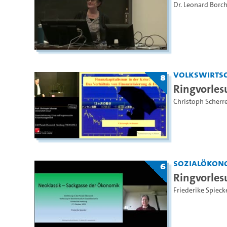
Dr. Leonard Borch
Volkswirtsc
8
Ringvorles
Christoph Scherre
Sozialökon
6
Ringvorles
Friederike Spieck