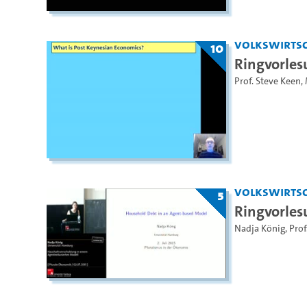
Volkswirtsc
10
Ringvorles
Prof. Steve Keen
,
Volkswirtsc
5
Ringvorles
Nadja König
,
Prof