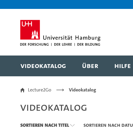
Zu den Filtern
Zur Metanavigation
Zur Hauptnavigation
Zur Suche
Zum Inhalt
Zum Seitenfuss
Videokatalog
Über
Hilfe
Videokatalog
Lecture2Go
Videokatalog
Videokatalog
Sortieren nach Titel
Sortieren nach Dat