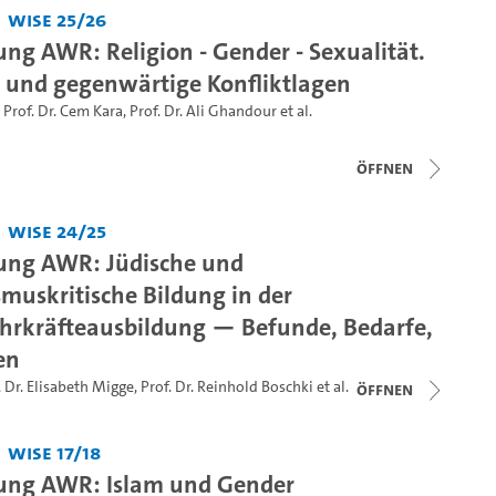
WiSe 25/26
ung AWR: Religion - Gender - Sexualität.
e und gegenwärtige Konfliktlagen
,
Prof. Dr. Cem Kara
,
Prof. Dr. Ali Ghandour
et al.
Öffnen
WiSe 24/25
ung AWR: Jüdische und
smuskritische Bildung in der
ehrkräfteausbildung — Befunde, Bedarfe,
en
,
Dr. Elisabeth Migge
,
Prof. Dr. Reinhold Boschki
et al.
Öffnen
WiSe 17/18
ung AWR: Islam und Gender