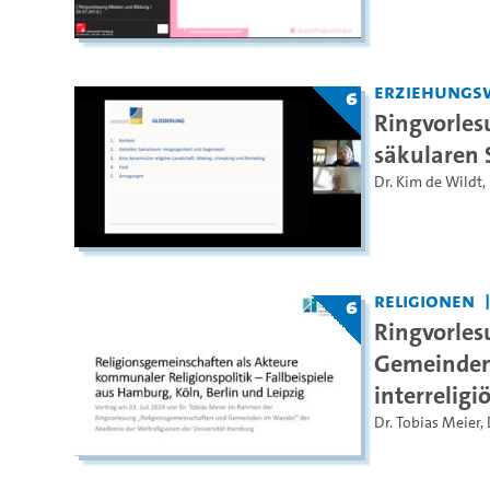
Erziehungs
6
Ringvorles
säkularen 
Dr. Kim de Wildt
,
Religionen
6
Ringvorles
Gemeinden 
interrelig
Dr. Tobias Meier
,