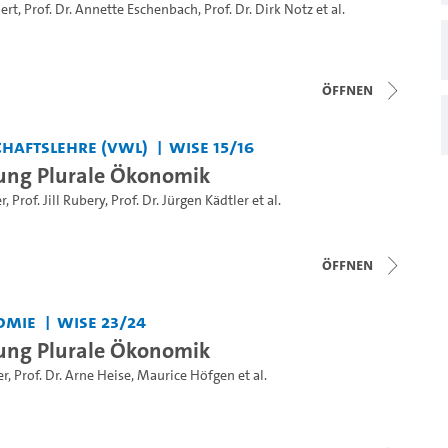
ert
,
Prof. Dr. Annette Eschenbach
,
Prof. Dr. Dirk Notz
et al.
Öffnen
haftslehre (VWL)
WiSe 15/16
ung Plurale Ökonomik
r
,
Prof. Jill Rubery
,
Prof. Dr. Jürgen Kädtler
et al.
Öffnen
omie
WiSe 23/24
ung Plurale Ökonomik
er
,
Prof. Dr. Arne Heise
,
Maurice Höfgen
et al.