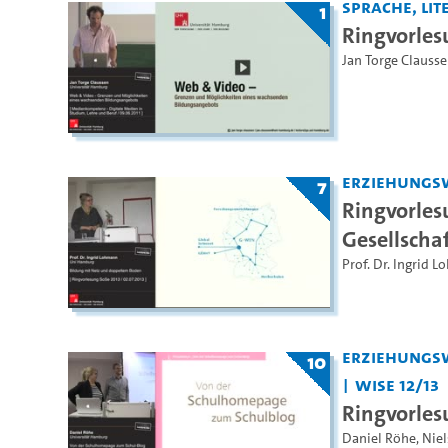
Sprache, Lite
1
Ringvorle
Jan Torge Clauss
Erziehungs
7
Ringvorles
Gesellscha
Prof. Dr. Ingrid 
Erziehungs
10
WiSe 12/13
Ringvorle
Daniel Röhe
,
Niel