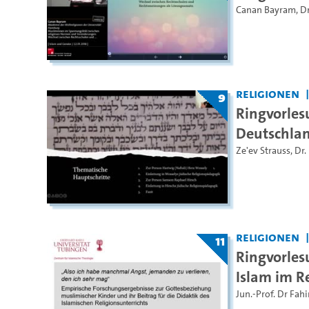
Canan Bayram
,
Dr
Religionen
9
Ringvorles
Deutschla
Ze'ev Strauss
,
Dr.
Religionen
11
Ringvorles
Islam im R
Jun.-Prof. Dr Fah