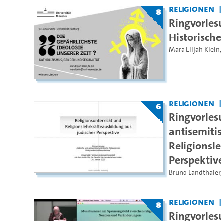
Religionen
8
Ringvorles
Historisch
Mara Elijah Klein
Religionen
6
Ringvorles
antisemiti
Religionsl
Perspektiv
Bruno Landthaler
Religionen
8
Ringvorles