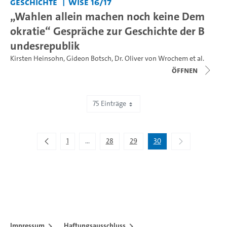
Geschichte
WiSe 16/17
„Wahlen allein machen noch keine Dem
okratie“ Gespräche zur Geschichte der B
undesrepublik
Kirsten Heinsohn
,
Gideon Botsch
,
Dr. Oliver von Wrochem
et al.
Öffnen
75 Einträge
Zeige 2.176 bis 2.195 von 2.195 Einträgen.
1
...
28
29
30
Zwischenseiten Navigieren mit TAB-Taste.
Impressum
Haftungsausschluss