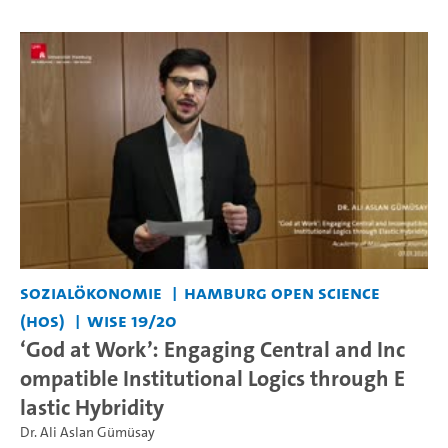
Sozialökonomie
Hamburg Open Science
(HOS)
WiSe 19/20
‘God at Work’: Engaging Central and Inc
ompatible Institutional Logics through E
lastic Hybridity
Dr. Ali Aslan Gümüsay