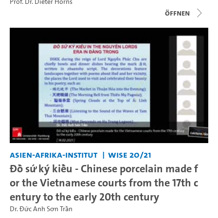
Prof. Dr. Dieter Horns
Öffnen
Asien-Afrika-Institut
WiSe 20/21
Đồ sứ ký kiểu - Chinese porcelain made f
or the Vietnamese courts from the 17th c
entury to the early 20th century
Dr. Đức Anh Sơn Trần