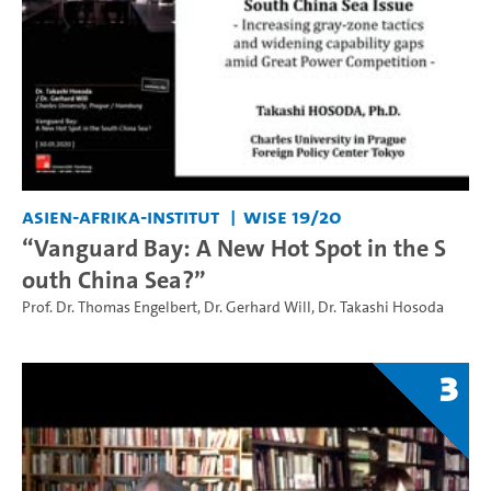
Asien-Afrika-Institut
WiSe 19/20
“Vanguard Bay: A New Hot Spot in the S
outh China Sea?”
Prof. Dr. Thomas Engelbert
,
Dr. Gerhard Will
,
Dr. Takashi Hosoda
3