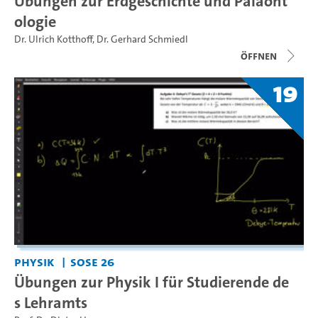
Übungen zur Erdgeschichte und Paläont
ologie
Dr. Ulrich Kotthoff
,
Dr. Gerhard Schmiedl
Öffnen
19
Physik
SoSe 26
Übungen zur Physik I für Studierende de
s Lehramts