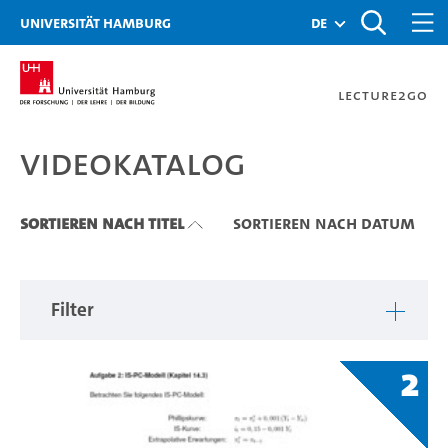
Zu den Filtern
Zur Metanavigation
Zur Hauptnavigation
Zur Suche
Zum Inhalt
Zum Seitenfuss
Universität Hamburg
de
Lecture2Go
Videokatalog
Videokatalog
Sortieren nach Titel
Sortieren nach Datum
Filter
2