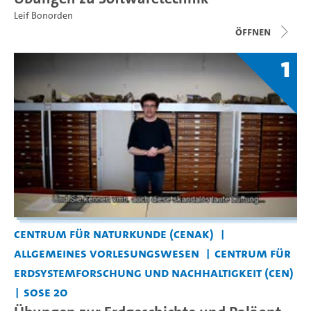
Leif Bonorden
Öffnen
1
Centrum für Naturkunde (CeNak)
Allgemeines Vorlesungswesen
Centrum für
Erdsystemforschung und Nachhaltigkeit (CEN)
SoSe 20