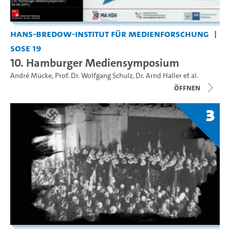
Hans-Bredow-Institut für Medienforschung
SoSe 19
10. Hamburger Mediensymposium
André Mücke
,
Prof. Dr. Wolfgang Schulz
,
Dr. Arnd Haller
et al.
Öffnen
3