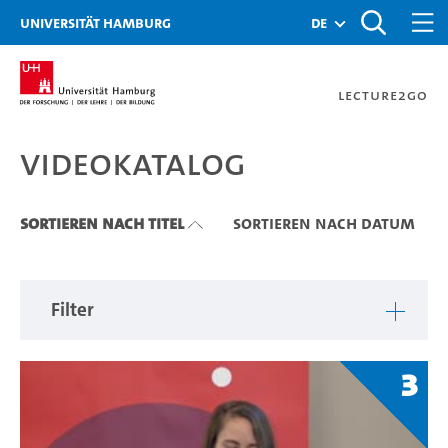
Zu den Filtern
Zur Metanavigation
Zur Hauptnavigation
Zur Suche
Zum Inhalt
Zum Seitenfuss
Universität Hamburg
de
Lecture2Go
Videokatalog
Videokatalog
Sortieren nach Titel
Sortieren nach Datum
Filter
3