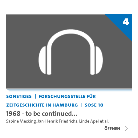
4
Sonstiges
Forschungsstelle für
Zeitgeschichte in Hamburg
SoSe 18
1968 - to be continued...
Sabine Mecking
,
Jan-Henrik Friedrichs
,
Linde Apel
et al.
Öffnen