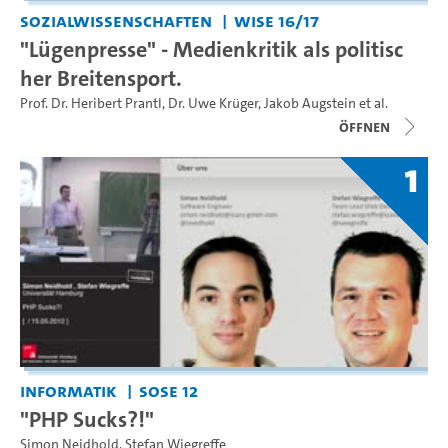
Sozialwissenschaften
WiSe 16/17
"Lügenpresse" - Medienkritik als politisc
her Breitensport.
Prof. Dr. Heribert Prantl
,
Dr. Uwe Krüger
,
Jakob Augstein
et al.
Öffnen
1
Informatik
SoSe 12
"PHP Sucks?!"
Simon Neidhold
,
Stefan Wiegreffe