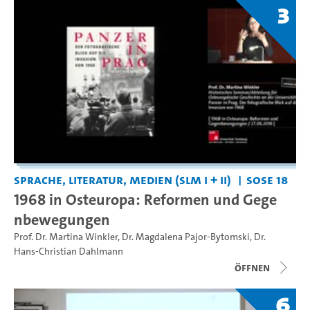
3
Sprache, Literatur, Medien (SLM I + II)
SoSe 18
1968 in Osteuropa: Reformen und Gege
nbewegungen
Prof. Dr. Martina Winkler
,
Dr. Magdalena Pajor-Bytomski
,
Dr.
Hans-Christian Dahlmann
Öffnen
6