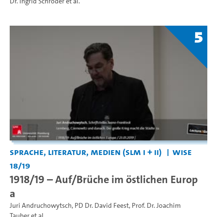
Dr. Ingrid Schröder
et al.
5
Sprache, Literatur, Medien (SLM I + II)
WiSe
18/19
1918/19 – Auf/Brüche im östlichen Europ
a
Juri Andruchowytsch
,
PD Dr. David Feest
,
Prof. Dr. Joachim
Tauber
et al.