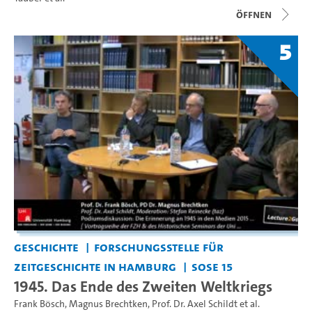
Öffnen
5
Geschichte
Forschungsstelle für
Zeitgeschichte in Hamburg
SoSe 15
1945. Das Ende des Zweiten Weltkriegs
Frank Bösch
,
Magnus Brechtken
,
Prof. Dr. Axel Schildt
et al.