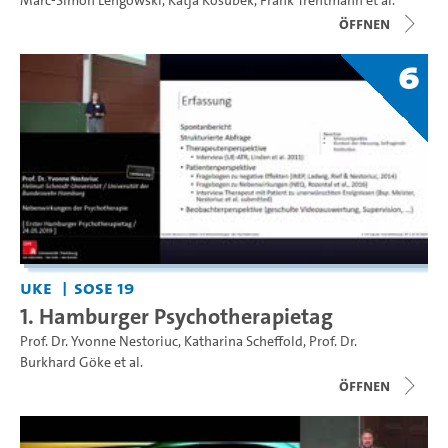
Marc-Simon Lengowski
,
Katja Kosubek
,
Frank Trentmann
et al.
Öffnen
6
UKE
SoSe 19
1. Hamburger Psychotherapietag
Prof. Dr. Yvonne Nestoriuc
,
Katharina Scheffold
,
Prof. Dr.
Burkhard Göke
et al.
Öffnen