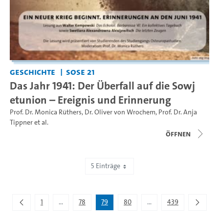
Geschichte
SoSe 21
Das Jahr 1941: Der Überfall auf die Sowj
etunion – Ereignis und Erinnerung
Prof. Dr. Monica Rüthers
,
Dr. Oliver von Wrochem
,
Prof. Dr. Anja
Tippner
et al.
Öffnen
5 Einträge
Zeige 391 bis 395 von 2.195 Einträgen.
1
...
78
79
80
...
439
Zwischenseiten Navigieren mit TAB-Taste.
Zwischenseiten Navigie