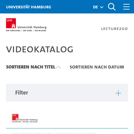
Zu den Filtern
Zur Metanavigation
Zur Hauptnavigation
Zur Suche
Zum Inhalt
Zum Seitenfuss
Universität Hamburg
de
Lecture2Go
Videokatalog
Videokatalog
Sortieren nach Titel
Sortieren nach Datum
Filter