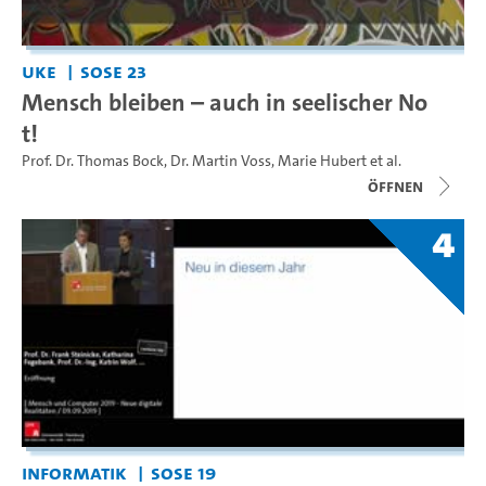
UKE
SoSe 23
Mensch bleiben – auch in seelischer No
t!
Prof. Dr. Thomas Bock
,
Dr. Martin Voss
,
Marie Hubert
et al.
Öffnen
4
Informatik
SoSe 19