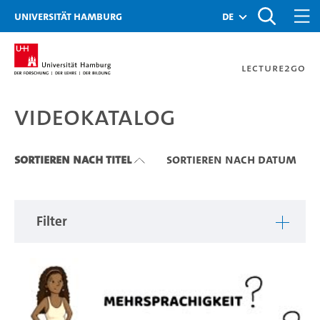
Zu den Filtern
Zur Metanavigation
Zur Hauptnavigation
Zur Suche
Zum Inhalt
Zum Seitenfuss
Universität Hamburg
de
Lecture2Go
Videokatalog
Videokatalog
Sortieren nach Titel
Sortieren nach Datum
Filter