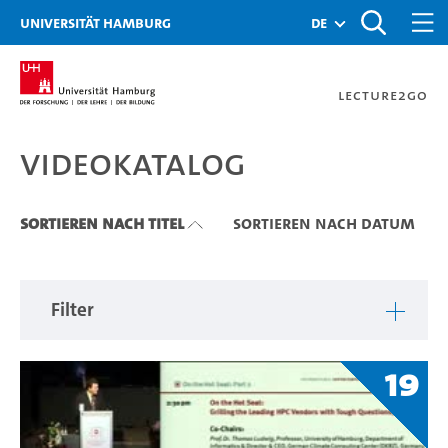
Zu den Filtern
Zur Metanavigation
Zur Hauptnavigation
Zur Suche
Zum Inhalt
Zum Seitenfuss
Universität Hamburg
de
Lecture2Go
Videokatalog
Videokatalog
Sortieren nach Titel
Sortieren nach Datum
Filter
19