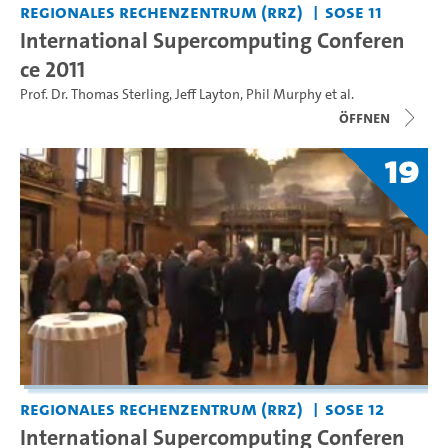
Regionales Rechenzentrum (RRZ)
SoSe 11
International Supercomputing Conferen
ce 2011
Prof. Dr. Thomas Sterling
,
Jeff Layton
,
Phil Murphy
et al.
Öffnen
19
Regionales Rechenzentrum (RRZ)
SoSe 12
International Supercomputing Conferen