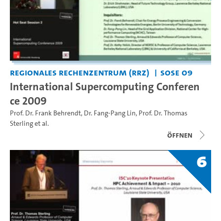
Regionales Rechenzentrum (RRZ)
SoSe 09
International Supercomputing Conferen
ce 2009
Prof. Dr. Frank Behrendt
,
Dr. Fang-Pang Lin
,
Prof. Dr. Thomas
Sterling
et al.
Öffnen
6