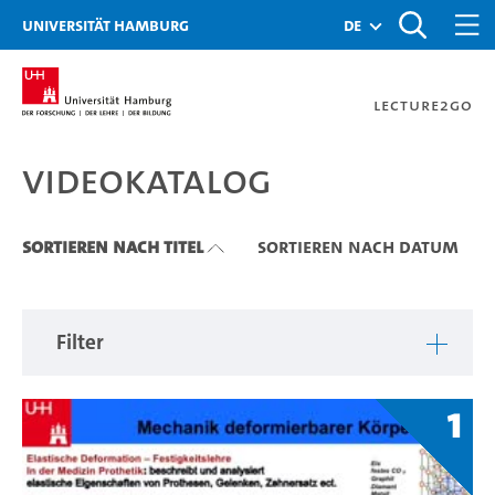
Zu den Filtern
Zur Metanavigation
Zur Hauptnavigation
Zur Suche
Zum Inhalt
Zum Seitenfuss
Universität Hamburg
de
Lecture2Go
Videokatalog
Videokatalog
Sortieren nach Titel
Sortieren nach Datum
Filter
1