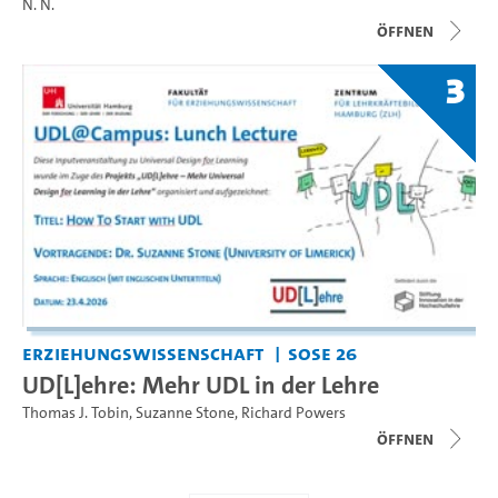
N. N.
Öffnen
3
Erziehungswissenschaft
SoSe 26
UD[L]ehre: Mehr UDL in der Lehre
Thomas J. Tobin
,
Suzanne Stone
,
Richard Powers
Öffnen