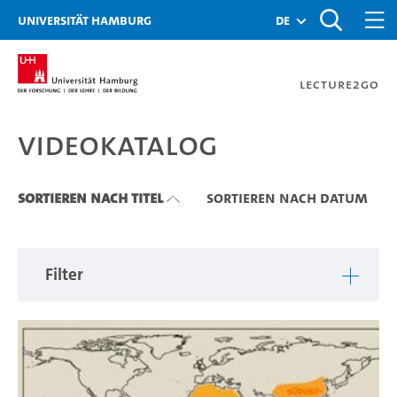
Zu den Filtern
Zur Metanavigation
Zur Hauptnavigation
Zur Suche
Zum Inhalt
Zum Seitenfuss
Universität Hamburg
de
Lecture2Go
Videokatalog
Videokatalog
Sortieren nach Titel
Sortieren nach Datum
Filter