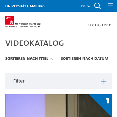
Zu den Filtern
Zur Metanavigation
Zur Hauptnavigation
Zur Suche
Zum Inhalt
Zum Seitenfuss
Universität Hamburg
de
Lecture2Go
Videokatalog
Videokatalog
Sortieren nach Titel
Sortieren nach Datum
Filter
1