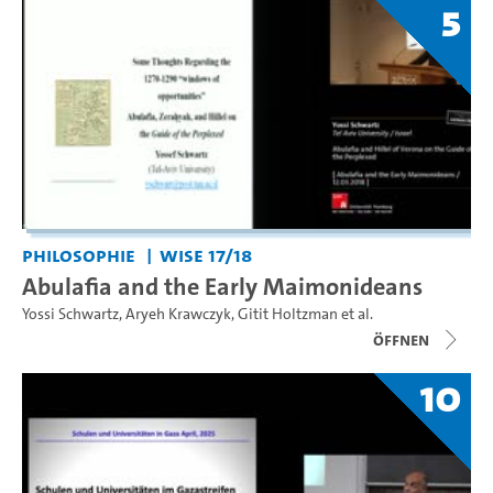
5
Philosophie
WiSe 17/18
Abulafia and the Early Maimonideans
Yossi Schwartz
,
Aryeh Krawczyk
,
Gitit Holtzman
et al.
Öffnen
10