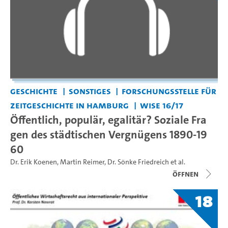
Geschichte
Sonstiges
Forschungsstelle für
Zeitgeschichte in Hamburg
WiSe 16/17
Öffentlich, populär, egalitär? Soziale Fra
gen des städtischen Vergnügens 1890-19
60
Dr. Erik Koenen
,
Martin Reimer
,
Dr. Sönke Friedreich
et al.
Öffnen
18