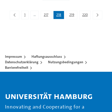
Zeige 2.171 bis 2.180 von 2.195 Einträgen.
1
...
217
218
219
220
Zwischenseiten Navigieren mit TAB-Taste.
Impressum
Haftungsausschluss
Datenschutzerklärung
Nutzungsbedingungen
Barrierefreiheit
Universität Hamburg
Innovating and Cooperating for a