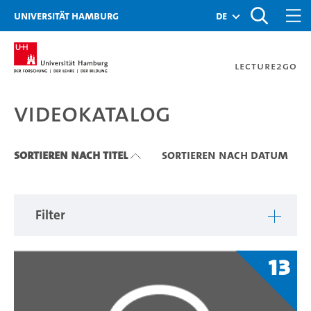
Zu den Filtern
Zur Metanavigation
Zur Hauptnavigation
Zur Suche
Zum Inhalt
Zum Seitenfuss
Universität Hamburg
de
Lecture2Go
Videokatalog
Videokatalog
Sortieren nach Titel
Sortieren nach Datum
Filter
13