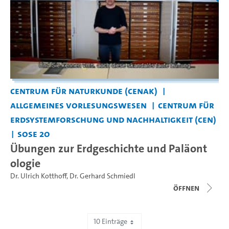
Centrum für Naturkunde (CeNak)
Allgemeines Vorlesungswesen
Centrum für
Erdsystemforschung und Nachhaltigkeit (CEN)
SoSe 20
Übungen zur Erdgeschichte und Paläont
ologie
Dr. Ulrich Kotthoff
,
Dr. Gerhard Schmiedl
Öffnen
10 Einträge