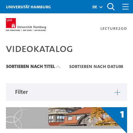
Zu den Filtern
Zur Metanavigation
Zur Hauptnavigation
Zur Suche
Zum Inhalt
Zum Seitenfuss
Universität Hamburg
de
Lecture2Go
Videokatalog
Videokatalog
Sortieren nach Titel
Sortieren nach Datum
Filter
1