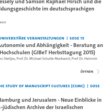
ssely und Samson Raphael Hirsch und die
ildungsgeschichte im deutschsprachigen
rauss
universitäre Veranstaltungen
SoSe 15
utonomie und Abhängigkeit - Beratung an
ochschulen (GIBeT Herbsttagung 2015)
rs-Stelljes
,
Prof. Dr. Michael Schulte-Markwort
,
Prof. Dr. Heinrich
Öffnen
the Study of Manuscript Cultures (CSMC)
SoSe
amburg und Jerusalem - Neue Einblicke in
-jüdischen Archive der Israelischen