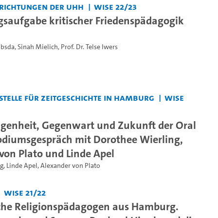
nrichtungen der UHH
WiSe 22/23
gsaufgabe kritischer Friedenspädagogik
ubsda
,
Sinah Mielich
,
Prof. Dr. Telse Iwers
telle für Zeitgeschichte in Hamburg
WiSe
genheit, Gegenwart und Zukunft der Oral
Podiumsgespräch mit Dorothee Wierling,
von Plato und Linde Apel
ng
,
Linde Apel
,
Alexander von Plato
WiSe 21/22
che Religionspädagogen aus Hamburg.