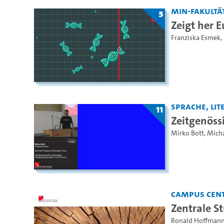
MIN-Fakultä
5
Zeigt her 
Franziska Esmek
,
Sprache, Lite
11
Zeitgenöss
Mirko Bott
,
Micha
Campus Cen
Zentrale S
Ronald Hoffman