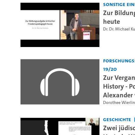
Sonstige Ei
Zur Bildun
heute
Dr. Dr. Michael K
Forschungss
19/20
Zur Vergan
History - 
Alexander 
Dorothee Wierli
Geschichte
Zwei jüdis