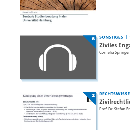
Sonstiges
8
Ziviles En
Cornelia Springer
Rechtswiss
2
Zivilrecht
Prof. Dr. Stefan E