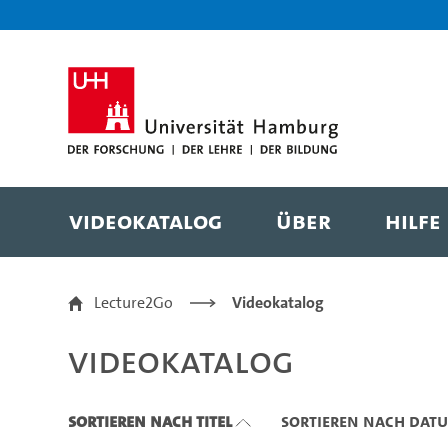
Zu den Filtern
Zur Metanavigation
Zur Hauptnavigation
Zur Suche
Zum Inhalt
Zum Seitenfuss
Videokatalog
Über
Hilfe
Videokatalog
Lecture2Go
Videokatalog
Videokatalog
Sortieren nach Titel
Sortieren nach Dat