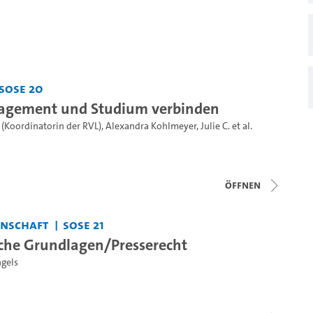
SoSe 20
gagement und Studium verbinden
 (Koordinatorin der RVL)
,
Alexandra Kohlmeyer
,
Julie C.
et al.
Öffnen
enschaft
SoSe 21
liche Grundlagen/Presserecht
ngels