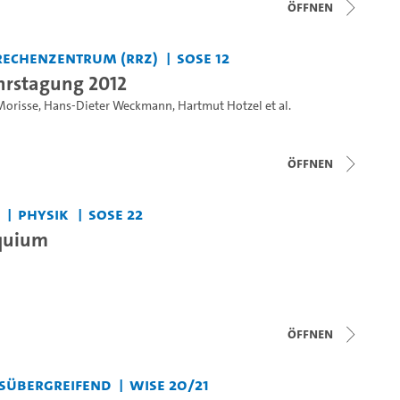
Öffnen
Rechenzentrum (RRZ)
SoSe 12
hrstagung 2012
 Morisse
,
Hans-Dieter Weckmann
,
Hartmut Hotzel
et al.
Öffnen
Physik
SoSe 22
quium
Öffnen
sübergreifend
WiSe 20/21