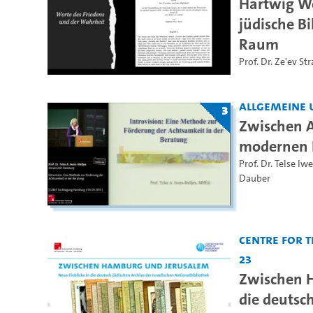
Hartwig We
jüdische B
Raum
Prof. Dr. Ze'ev St
Allgemeine 
3
Zwischen A
modernen H
Prof. Dr. Telse Iwe
Dauber
Centre for 
23
Zwischen H
die deutsch