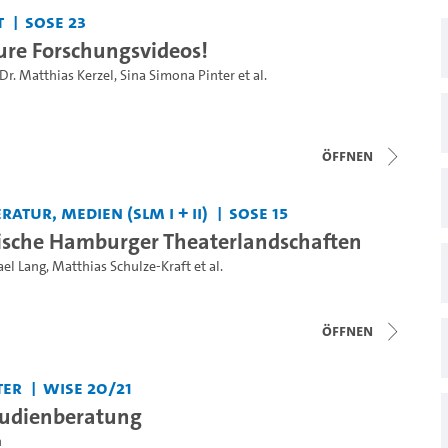
t
SoSe 23
Eure Forschungsvideos!
Dr. Matthias Kerzel
,
Sina Simona Pinter
et al.
Öffnen
ratur, Medien (SLM I + II)
SoSe 15
ische Hamburger Theaterlandschaften
el Lang
,
Matthias Schulze-Kraft
et al.
Öffnen
ter
WiSe 20/21
tudienberatung
n