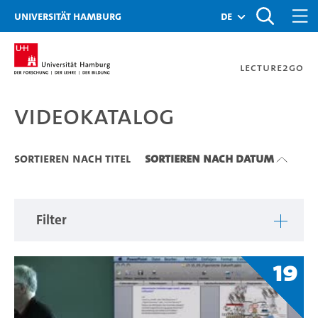
Zu den Filtern
Zur Metanavigation
Zur Hauptnavigation
Zur Suche
Zum Inhalt
Zum Seitenfuss
Universität Hamburg
de
Lecture2Go
Videokatalog
Videokatalog
Sortieren nach Titel
Sortieren nach Datum
Filter
19