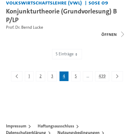
Volkswirtschaftslehre (VWL)
SoSe 09
Konjunkturtheorie (Grundvorlesung) B
P/LP
Prof. Dr. Bernd Lucke
Öffnen
5 Einträge
Zeige 16 bis 20 von 2.195 Einträgen.
1
2
3
4
5
...
439
Zwischenseiten Navigiere
Impressum
Haftungsausschluss
Datenschutzerklärung
Nutzungsbedingungen